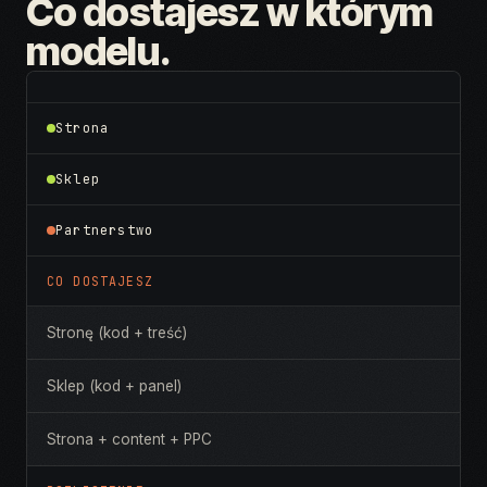
Co dostajesz w którym
modelu.
Strona
Sklep
Partnerstwo
CO DOSTAJESZ
Stronę (kod + treść)
Sklep (kod + panel)
Strona + content + PPC