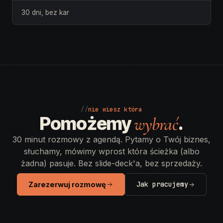
30 dni, bez kar
//
nie wiesz która
Pomożemy
.
wybrać
30 minut rozmowy z agendą. Pytamy o Twój biznes,
słuchamy, mówimy wprost która ścieżka (albo
żadna) pasuje. Bez slide-deck'a, bez sprzedaży.
Jak pracujemy
Zarezerwuj rozmowę