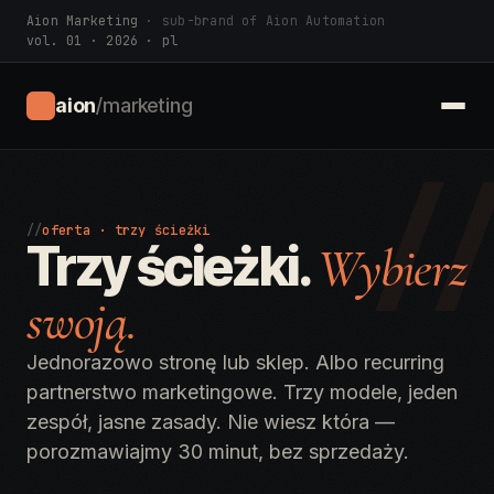
Aion Marketing
· sub-brand of Aion Automation
vol. 01 · 2026 · pl
aion
/marketing
/
//
oferta · trzy ścieżki
Trzy ścieżki.
Wybierz
swoją.
Jednorazowo stronę lub sklep. Albo recurring
partnerstwo marketingowe. Trzy modele, jeden
zespół, jasne zasady. Nie wiesz która —
porozmawiajmy 30 minut, bez sprzedaży.