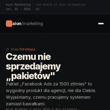
Aion Marketing
· sub-brand of Aion Automation
vol. 01 · 2026 · pl
aion
/marketing
// blog
/
Strategia
Czemu nie
sprzedajemy
„pakietów"
Pakiet „Facebook Ads za 1500 zł/mies" to
wygodny produkt dla agencji, nie dla Ciebie.
Wyjaśniamy, czemu pracujemy systemem
zamiast kawałkami.
Aion Niemiec
·
4 maja 2026
·
3 min czytania