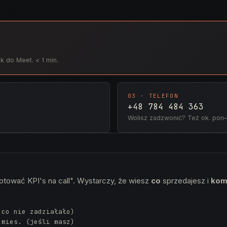
k do Meet. < 1 min.
03 · TELEFON
+48 784 484 363
Wolisz zadzwonić? Też ok. pon–
gotować KPI's na call". Wystarczy, że wiesz
co
sprzedajesz i
kom
 co nie zadziałało)
 mies. (jeśli masz)