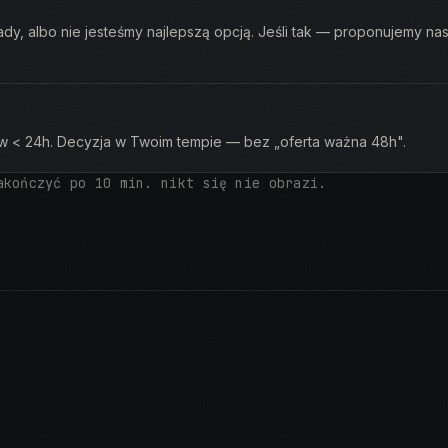
dy, albo nie jesteśmy najlepszą opcją. Jeśli tak — proponujemy na
la w < 24h. Decyzja w Twoim tempie — bez „oferta ważna 48h".
akończyć po 10 min. nikt się nie obrazi.