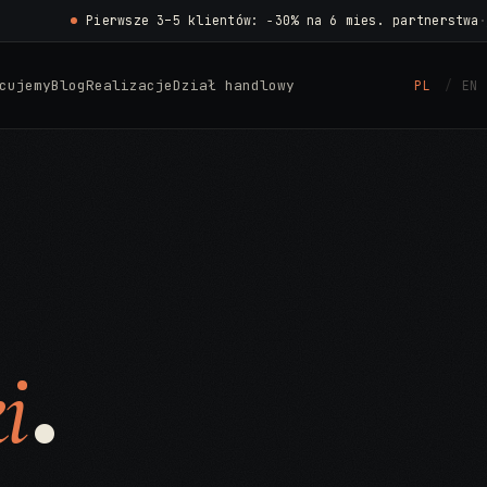
Pierwsze 3–5 klientów: −30% na 6 mies. partnerstwa
·
cujemy
Blog
Realizacje
Dział handlowy
PL
EN
.
i