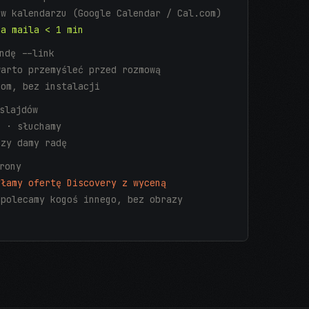
 w kalendarzu (Google Calendar / Cal.com)
na maila < 1 min
ndę --link
warto przemyśleć przed rozmową
oom, bez instalacji
slajdów
s · słuchamy
czy damy radę
rony
yłamy ofertę Discovery z wyceną
 polecamy kogoś innego, bez obrazy