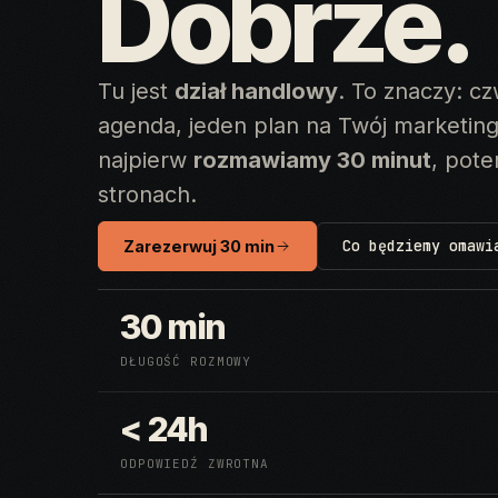
Dobrze.
Tu jest
dział handlowy
. To znaczy: c
agenda, jeden plan na Twój marketing
najpierw
rozmawiamy 30 minut
, pot
stronach.
Co będziemy omawi
Zarezerwuj 30 min
30 min
DŁUGOŚĆ ROZMOWY
< 24h
ODPOWIEDŹ ZWROTNA