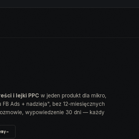
reści i lejki PPC
w jeden produkt dla mikro,
tu FB Ads + nadzieja", bez 12-miesięcznych
rozmowie, wypowiedzenie 30 dni — każdy
emy
→