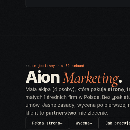
//
kim jesteśmy · w 30 sekund
Aion
.
Marketing
Mała ekipa (4 osoby), która pakuje
stronę, t
małych i średnich firm w Polsce. Bez „pakie
umów. Jasne zasady, wycena po pierwszej 
klient to
partnerstwo
, nie zlecenie.
Pełna strona
→
Wycena
→
Jak pracuj