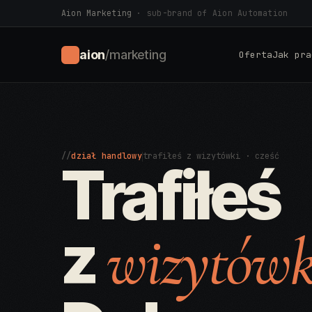
Aion Marketing
· sub-brand of Aion Automation
aion
/marketing
Oferta
Jak pra
//
dział handlowy
trafiłeś z wizytówki · cześć
Trafiłeś
z
wizytówk