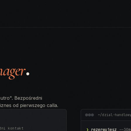
.
nager
.
 jutro". Bezpośredni
iznes od pierwszego calla.
~/dzial-handlow
dni kontakt
❯
rezerwujesz
--30m