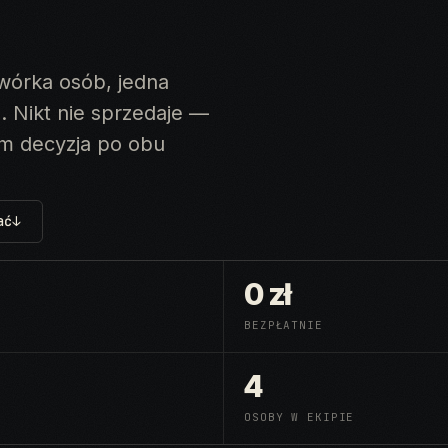
zwórka osób, jedna
. Nikt nie sprzedaje —
em decyzja po obu
ać
↓
0 zł
BEZPŁATNIE
4
OSOBY W EKIPIE