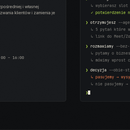
↳ wybierasz slot
pośredniej i własnej
✓ potwierdzenie 
zwania klientów i zamienia je
❯
otrzymujesz
--age
↳ 5 pytań które 
↳ link do Meet/Z
❯
rozmawiamy
--bez-
↳ pytamy o bizne
:00 – 16:00
↳ mówimy wprost 
❯
decyzja
--obie-st
↳ pasujemy → wys
↳ nie pasujemy →
❯