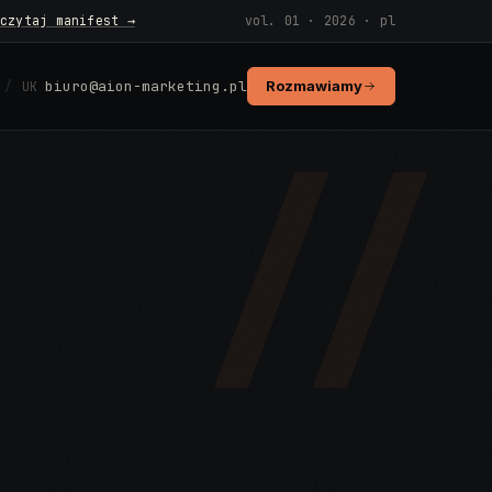
czytaj manifest →
vol. 01 · 2026 · pl
biuro@aion-marketing.pl
Rozmawiamy
UK
//