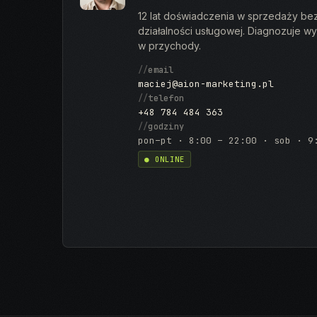
12 lat doświadczenia w sprzedaży bez
działalności usługowej. Diagnozuje wy
w przychody.
//
email
maciej@aion-marketing.pl
//
telefon
+48 784 484 363
//
godziny
pon–pt · 8:00 – 22:00 · sob · 9
● ONLINE