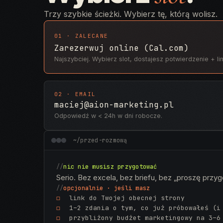
Trzy szybkie ścieżki. Wybierz tę, którą wolisz.
01 · ZALECANE
Zarezerwuj online (Cal.com)
Najszybciej. Wybierz slot, dostajesz potwierdzenie + lin
02 · EMAIL
maciej@aion-marketing.pl
Odpowiedź w < 24h w dni robocze.
~/przed-rozmową
//
nic nie musisz przygotować
Serio. Bez excela, bez briefu, bez „proszę przy
//
opcjonalnie · jeśli masz
◻
link do Twojej obecnej strony
◻
1–2 zdania o tym, co już próbowałeś (i
◻
przybliżony budżet marketingowy na 3–6