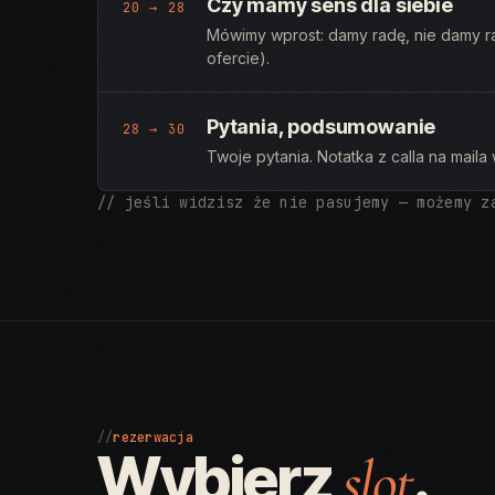
Czy mamy sens dla siebie
20 → 28
Mówimy wprost: damy radę, nie damy ra
ofercie).
Pytania, podsumowanie
28 → 30
Twoje pytania. Notatka z calla na mai
// jeśli widzisz że nie pasujemy — możemy z
//
rezerwacja
Wybierz
.
slot