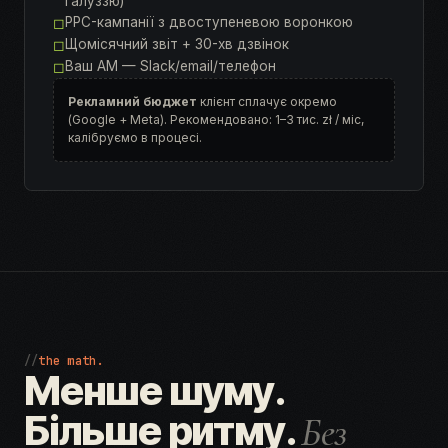
галуззю)
PPC-кампанії з двоступеневою воронкою
◻
Щомісячний звіт + 30-хв дзвінок
◻
Ваш AM — Slack/email/телефон
◻
Рекламний бюджет
клієнт сплачує окремо
(Google + Meta). Рекомендовано: 1–3 тис. zł / міс,
калібруємо в процесі.
//
the math.
Менше шуму.
Більше ритму.
Без