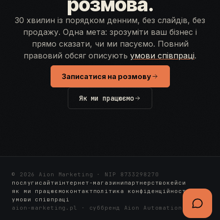
розмова.
30 хвилин із порядком денним, без слайдів, без
продажу. Одна мета: зрозуміти ваш бізнес і
прямо сказати, чи ми пасуємо. Повний
правовий обсяг описують
умови співпраці
.
Записатися на розмову
Як ми працюємо
© 2026 Aion Marketing · NIP 8733298270
послуги
сайти
інтернет-магазини
партнерство
кейси
як ми працюємо
контакт
політика конфіденційності
умови співпраці
aion-marketing.pl · суббренд Aion Automation