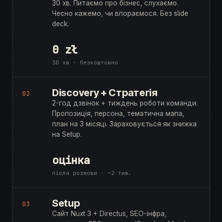
30 хв. Питаємо про бізнес, слухаємо.
Чесно кажемо, чи впораємося. Без slide
deck.
0 zł
30 хв · безкоштовно
Discovery + Стратегія
02
2-год дзвінок + тиждень роботи команди.
Пропозиція, персона, тематична мапа,
план на 3 місяці. Зараховується як знижка
на Setup.
оцінка
після розмови · ~2 тиж.
Setup
03
Сайт Nuxt 3 + Directus, SEO-інфра,