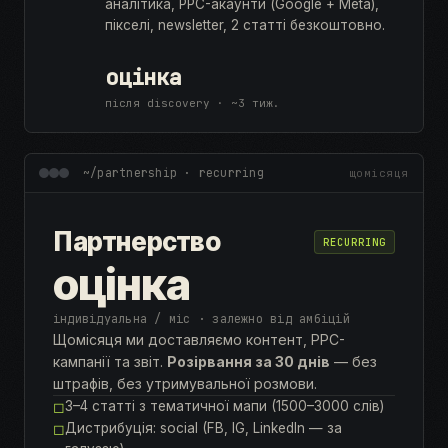
аналітика, PPC-акаунти (Google + Meta),
пікселі, newsletter, 2 статті безкоштовно.
оцінка
після discovery · ~3 тиж.
~/partnership · recurring
щомісяця
Партнерство
RECURRING
оцінка
індивідуальна / міс · залежно від амбіцій
Щомісяця ми доставляємо контент, PPC-
кампанії та звіт.
Розірвання за 30 днів
— без
штрафів, без утримувальної розмови.
3–4 статті з тематичної мапи (1500–3000 слів)
◻
Дистрибуція: social (FB, IG, LinkedIn — за
◻