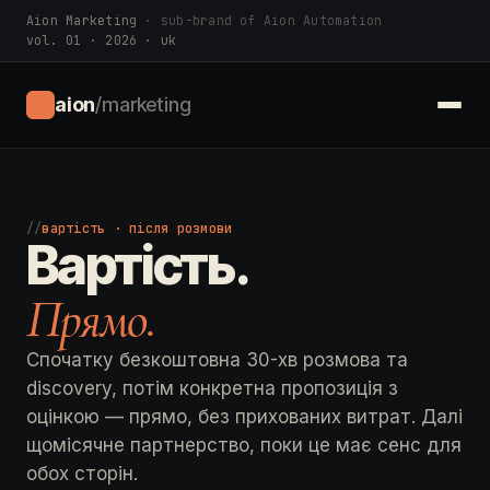
Aion Marketing
· sub-brand of Aion Automation
vol. 01 · 2026 · uk
aion
/marketing
//
вартість · після розмови
Вартість.
Прямо.
Спочатку безкоштовна 30-хв розмова та
discovery, потім конкретна пропозиція з
оцінкою — прямо, без прихованих витрат. Далі
щомісячне партнерство, поки це має сенс для
обох сторін.