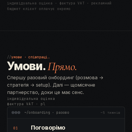
індивідуальна оцінка · фактура VAT · рекламний
бюджет клієнт оплачує окремо
//
умови · співпраці.
Умови.
Прямо.
Спершу разовий онбординг (розмова →
стратегія → setup). Далі — щомісячне
партнерство, доки це має сенс.
індивідуальна оцінка
фактура VAT · pl
~/onboarding · разово
~5 тижнів
Поговорімо
01