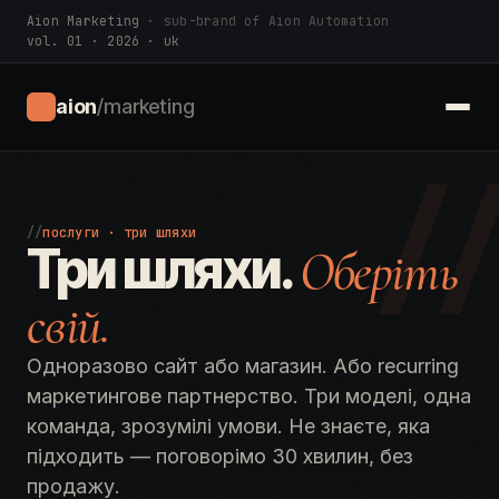
Aion Marketing
· sub-brand of Aion Automation
vol. 01 · 2026 · uk
aion
/marketing
/
//
послуги · три шляхи
Три шляхи.
Оберіть
свій.
Одноразово сайт або магазин. Або recurring
маркетингове партнерство. Три моделі, одна
команда, зрозумілі умови. Не знаєте, яка
підходить — поговорімо 30 хвилин, без
продажу.