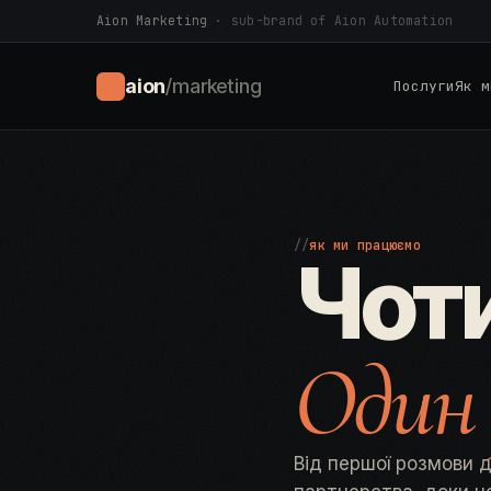
Aion Marketing
· sub-brand of Aion Automation
aion
/marketing
Послуги
Як м
//
як ми працюємо
Чоти
Один
Від першої розмови д