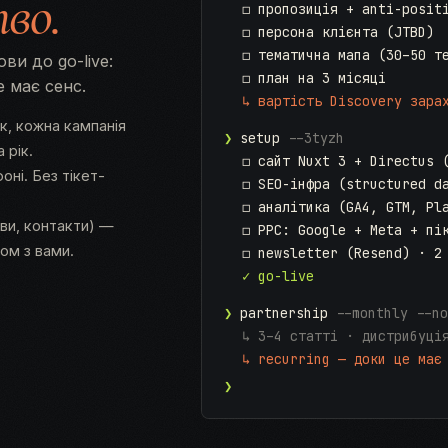
во.
◻ пропозиція + anti-posit
◻ персона клієнта (JTBD)
◻ тематична мапа (30–50 т
ви до go-live:
◻ план на 3 місяці
е має сенс.
↳ вартість Discovery зара
к, кожна кампанія
❯
setup
--3tyzh
 рік.
◻ сайт Nuxt 3 + Directus 
оні. Без тікет-
◻ SEO-інфра (structured d
◻ аналітика (GA4, GTM, Pl
иви, контакти) —
◻ PPC: Google + Meta + пі
зом з вами.
◻ newsletter (Resend) · 2
✓ go-live
❯
partnership
--monthly --no
↳ 3–4 статті · дистрибуці
↳ recurring — доки це має
❯