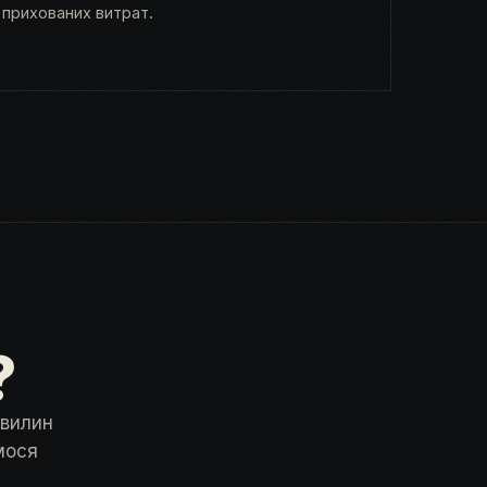
прихованих витрат.
?
хвилин
мося