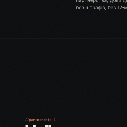
партнерства, доки це
без штрафів, без 12-
//
partnership-1