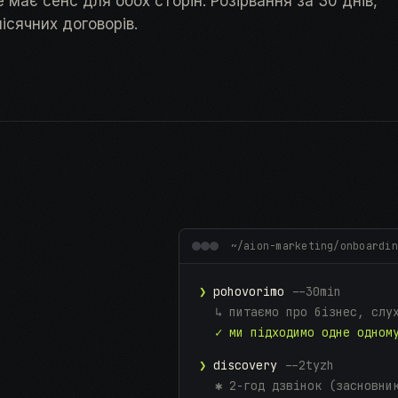
 має сенс для обох сторін. Розірвання за 30 днів,
місячних договорів.
~/aion-marketing/onboardin
❯
pohovorimo
--30min
↳ питаємо про бізнес, слу
✓ ми підходимо одне одном
❯
discovery
--2tyzh
✱ 2-год дзвінок (засновни