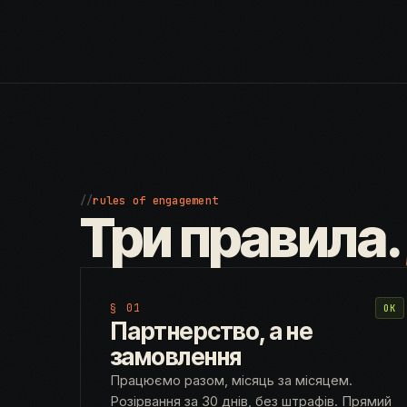
//
rules of engagement
Три правила
§ 01
OK
Партнерство, а не
замовлення
Працюємо разом, місяць за місяцем.
Розірвання за 30 днів, без штрафів. Прямий