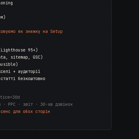
ioning
ем)
ховуємо як знижку на Setup
(Lighthouse 95+)
ata, sitemap, GSC)
ausible)
кселі + аудиторії
 статті безкоштовно
tice=30d
я · PPC · звіт · 30-хв дзвінок
 сенс для обох сторін