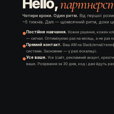
Hello,
партнерст
Чотири кроки. Один ритм.
Від першої розмо
~5 тижнів. Далі — щомісячний ритм, доки ц
Постійне навчання.
Кожне рішення, кожен клі
●
— сигнал. Оптимізуємо раз на місяць, а не раз на
Прямий контакт.
Ваш AM на Slack/email/телеф
●
системи. Засновник — у разі ескалації.
Усе ваше.
Усе (сайт, рекламний акаунт, креат
●
ваше. Розірвання за 30 днів, код і дані йдуть ра