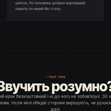
цілісно, бо половина добрих відповідей
сидить по інший бік столу.
//
next step
Звучить розумно
й крок безкоштовний і ні до чого не зобов’язує. 30 
мови, після якої обидві сторони вирішують, чи рухає
далі.