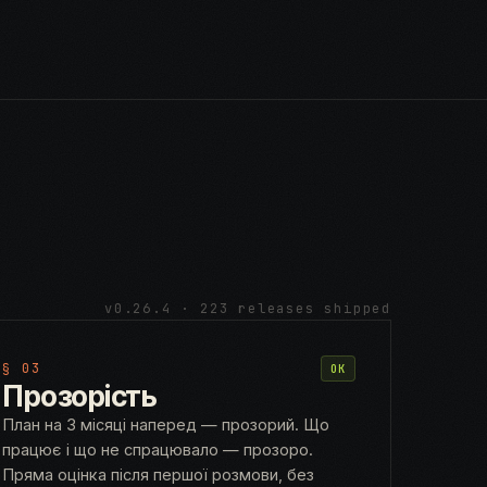
v0.26.4 · 223 releases shipped
§ 03
OK
Прозорість
План на 3 місяці наперед — прозорий. Що
працює і що не спрацювало — прозоро.
Пряма оцінка після першої розмови, без