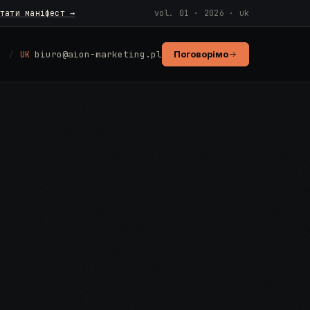
тати маніфест →
vol. 01 · 2026 · uk
biuro@aion-marketing.pl
Поговорімо
N
UK