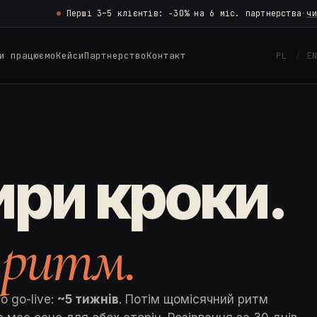
Перші 3–5 клієнтів: −30% на 6 міс. партнерства
·
чи
и працюємо
Кейси
Партнерство
Контакт
PL
E
ри кроки.
 ритм.
о go-live:
~5 тижнів
. Потім щомісячний ритм