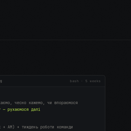
g
bash · 5 weeks
хаємо, чесно кажемо, чи впораємося
у — рухаємося далі
к + AM) + тиждень роботи команди